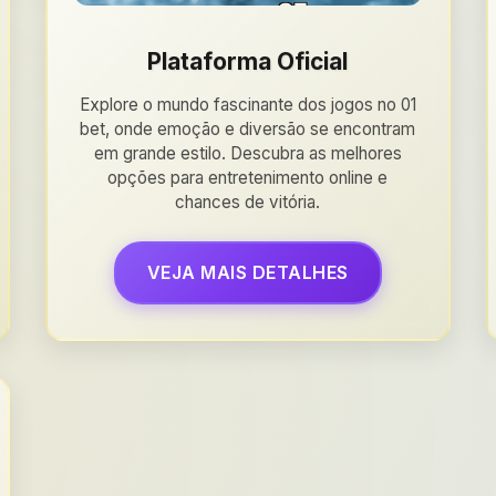
Plataforma Oficial
Explore o mundo fascinante dos jogos no 01
bet, onde emoção e diversão se encontram
em grande estilo. Descubra as melhores
opções para entretenimento online e
chances de vitória.
VEJA MAIS DETALHES