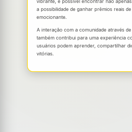
vibrante, é possível encontrar não apena
a possibilidade de ganhar prêmios reais de
emocionante.
A interação com a comunidade através de 
também contribui para uma experiência c
usuários podem aprender, compartilhar di
vitórias.