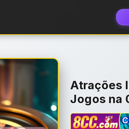
Atrações 
Jogos na 