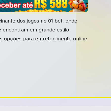
inante dos jogos no 01 bet, onde
 encontram em grande estilo.
s opções para entretenimento online