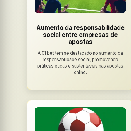
Aumento da responsabilidade
social entre empresas de
apostas
A 01 bet tem se destacado no aumento da
responsabilidade social, promovendo
práticas éticas e sustentáveis nas apostas
online.