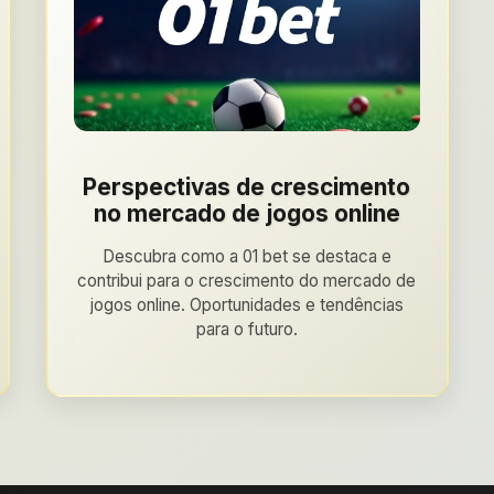
Perspectivas de crescimento
no mercado de jogos online
Descubra como a 01 bet se destaca e
contribui para o crescimento do mercado de
jogos online. Oportunidades e tendências
para o futuro.