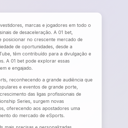
vestidores, marcas e jogadores em todo o
nais de desaceleração. A 01 bet,
e posicionar no crescente mercado de
iedade de oportunidades, desde a
Tube, têm contribuído para a divulgação e
s. A 01 bet pode explorar essas
vem e engajado.
orts, reconhecendo a grande audiência que
populares e eventos de grande porte,
crescimento das ligas profissionais de
ionship Series, surgem novas
tos, oferecendo aos apostadores uma
mento do mercado de eSports.
s mais precisas e personalizadas,