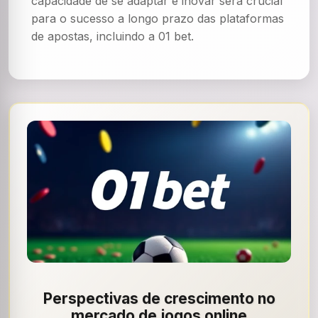
capacidade de se adaptar e inovar será crucial
para o sucesso a longo prazo das plataformas
de apostas, incluindo a 01 bet.
Perspectivas de crescimento no
mercado de jogos online