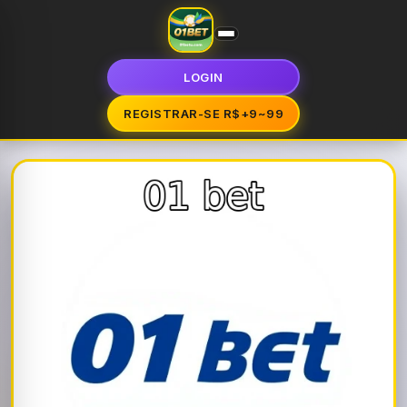
LOGIN
REGISTRAR-SE R$+9~99