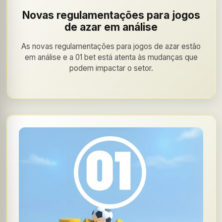
Novas regulamentações para jogos
de azar em análise
As novas regulamentações para jogos de azar estão
em análise e a 01 bet está atenta às mudanças que
podem impactar o setor.