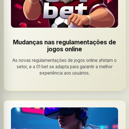
Mudanças nas regulamentações de
jogos online
As novas regulamentações de jogos online afetam o
setor, e a 01 bet se adapta para garantir a melhor
experiência aos usuários.