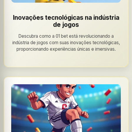
Inovações tecnológicas na indústria
de jogos
Descubra como a 01 bet está revolucionando a
indústria de jogos com suas inovações tecnológicas,
proporcionando experiências únicas e imersivas.