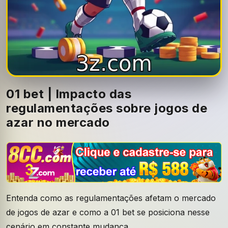
01 bet | Impacto das
regulamentações sobre jogos de
azar no mercado
Entenda como as regulamentações afetam o mercado
de jogos de azar e como a 01 bet se posiciona nesse
cenário em constante mudança.