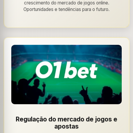
crescimento do mercado de jogos online.
Oportunidades e tendências para o futuro.
Regulação do mercado de jogos e
apostas