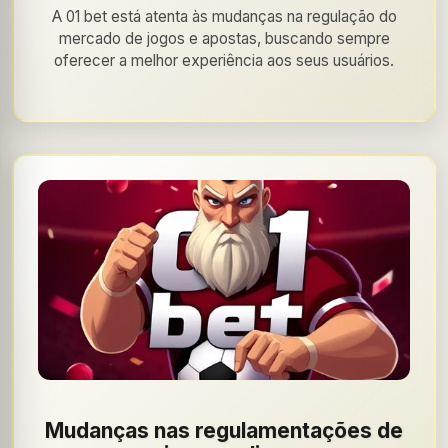
A 01 bet está atenta às mudanças na regulação do
mercado de jogos e apostas, buscando sempre
oferecer a melhor experiência aos seus usuários.
Mudanças nas regulamentações de