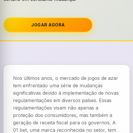
JOGAR AGORA
Nos últimos anos, o mercado de jogos de azar
tem enfrentado uma série de mudanças
significativas devido à implementação de novas
regulamentações em diversos países. Essas
regulamentações visam não apenas a
proteção dos consumidores, mas também a
geração de receita fiscal para os governos. A
01 bet, uma marca reconhecida no setor, tem