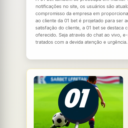
notificações no site, os usuários são atu
compromisso da empresa em proporcionar 
ao cliente da 01 bet é projetado para ser
satisfação do cliente, a 01 bet se desta
oferecido. Seja através do chat ao vivo, 
tratados com a devida atenção e urgência.