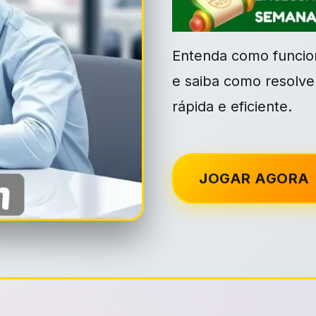
Entenda como funcion
e saiba como resolve
rápida e eficiente.
JOGAR AGORA