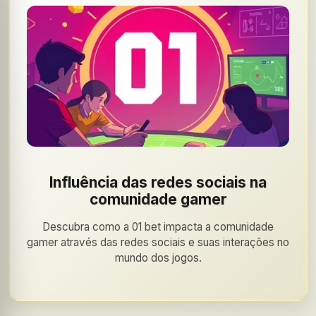
Influência das redes sociais na
comunidade gamer
Descubra como a 01 bet impacta a comunidade
gamer através das redes sociais e suas interações no
mundo dos jogos.