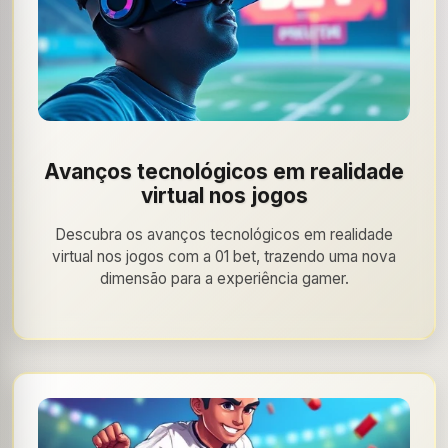
Avanços tecnológicos em realidade
virtual nos jogos
Descubra os avanços tecnológicos em realidade
virtual nos jogos com a 01 bet, trazendo uma nova
dimensão para a experiência gamer.