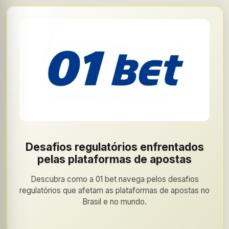
Desafios regulatórios enfrentados
pelas plataformas de apostas
Descubra como a 01 bet navega pelos desafios
regulatórios que afetam as plataformas de apostas no
Brasil e no mundo.