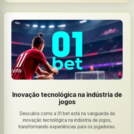
Inovação tecnológica na indústria de
jogos
Descubra como a 01 bet está na vanguarda da
inovação tecnológica na indústria de jogos,
transformando experiências para os jogadores.