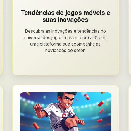
Tendências de jogos móveis e
suas inovações
Descubra as inovações e tendências no
universo dos jogos móveis com a 01 bet,
uma plataforma que acompanha as
novidades do setor.