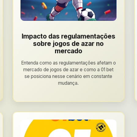
Impacto das regulamentações
sobre jogos de azar no
mercado
Entenda como as regulamentações afetam o
mercado de jogos de azar e como a 01 bet
se posiciona nesse cenário em constante
mudança.