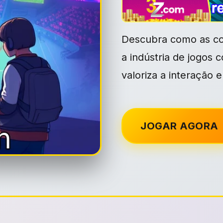
Descubra como as co
a indústria de jogos 
valoriza a interação 
JOGAR AGORA