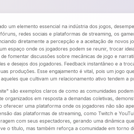
do um elemento essencial na indústria dos jogos, desemp
e fóruns, redes sociais e plataformas de streaming, os ga
uenciando diretamente a percepção e a aceitação de novos 
um espaço onde os jogadores podem se reunir, trocar idei
m de fomentar discussões sobre mecânicas de jogo e narra
es e desejos dos jogadores. Feedback instantâneo e a tro
uas produções. Esse engajamento é vital, pois um jogo q
 aqueles que cultivam um relacionamento ativo tendem a p
ite" são exemplos claros de como as comunidades podem m
te organizados em resposta a demandas coletivas, demonst
a ao oferecer uma plataforma onde os jogadores não são 
censão das plataformas de streaming, como Twitch e YouTu
teragem com seus espectadores, gerando uma dinâmica que
ove o título, mas também reforça a comunidade em torno d