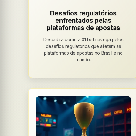
Desafios regulatórios
enfrentados pelas
plataformas de apostas
Descubra como a 01 bet navega pelos
desafios regulatórios que afetam as
plataformas de apostas no Brasil e no
mundo.