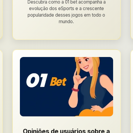
Descubra como a 01 bet acompanha a
evolução dos eSports e a crescente
popularidade desses jogos em todo o
mundo.
Opiniões de usuários sobre a