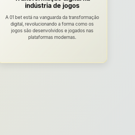
indústria de jogos
A 01 bet está na vanguarda da transformação
digital, revolucionando a forma como os
jogos são desenvolvidos e jogados nas
plataformas modernas.