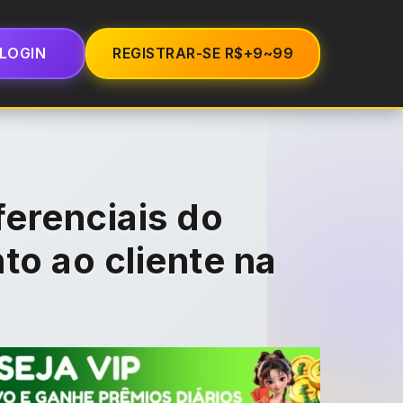
LOGIN
REGISTRAR-SE R$+9~99
iferenciais do
to ao cliente na