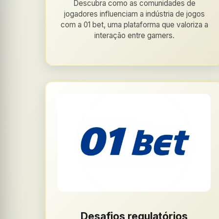
Descubra como as comunidades de
jogadores influenciam a indústria de jogos
com a 01 bet, uma plataforma que valoriza a
interação entre gamers.
Desafios regulatórios