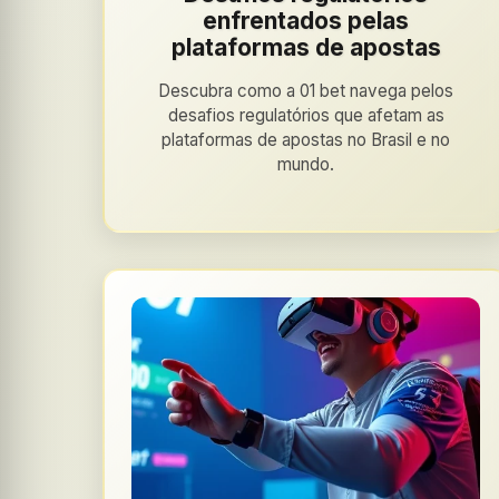
enfrentados pelas
plataformas de apostas
Descubra como a 01 bet navega pelos
desafios regulatórios que afetam as
plataformas de apostas no Brasil e no
mundo.